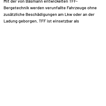
Mit der von Bäsmann entwickelten TFF-
Bergetechnik werden verunfallte Fahrzeuge ohne
zusätzliche Beschädigungen am Lkw oder an der
Ladung geborgen. TFF ist einsetzbar als
Anschlagpunkt für den Windeneinsatz, Kraneinsatz,
wie auch in Verbindung mit der modular
aufgebauten Bergetraverse.
FRAGEN?