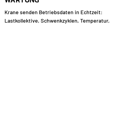
Krane senden Betriebsdaten in Echtzeit:
Lastkollektive, Schwenkzyklen, Temperatur,
Ölzustand. Algorithmen erkennen Abweichungen
und schlagen Wartungsfenster vor, bevor Teile
ausfallen. Disposition, Werkstatt und Einsatzleitung
planen so deutlich zuverlässiger. Gleichzeitig
dokumentiert das System Lastspiele und erleichtert
die Qualitätssicherung.
ELEKTRISCHE UND HYBRIDE
ANTRIEBE
Elektrische Obendreher und teil- oder
vollelektrifizierte Mobilkrane senken Lärm und
Emissionen spürbar. Wo ein Netzanschluss fehlt,