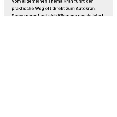
Vom allgemeinen Thema Kran führt der
praktische Weg oft direkt zum Autokran.
Genau darauf hat sich Bäsmann spezialisiert.
Für Sie bedeutet das: Sie müssen keine
Traglasttabellen durchgehen und keine
technischen Berechnungen selbst
übernehmen. Wir prüfen, welcher Autokran
für Ihr Vorhaben in Soltau geeignet ist.
Dabei betrachten wir nicht nur das Gewicht
der Last, sondern auch Hubhöhe,
Reichweite, Störkante und die
Gegebenheiten rund um die Baustelle. Wenn
es sinnvoll ist, ergänzen wir die Beratung
durch einen Termin vor Ort. So entsteht eine
Empfehlung, die nicht auf Vermutungen
basiert, sondern auf einer sauberen